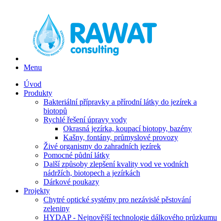
Menu
Úvod
Produkty
Bakteriální přípravky a přírodní látky do jezírek a
biotopů
Rychlé řešení úpravy vody
Okrasná jezírka, koupací biotopy, bazény
Kašny, fontány, průmyslové provozy
Živé organismy do zahradních jezírek
Pomocné půdní látky
Další způsoby zlepšení kvality vod ve vodních
nádržích, biotopech a jezírkách
Dárkové poukazy
Projekty
Chytré optické systémy pro nezávislé pěstování
zeleniny
HYDAP - Nejnovější technologie dálkového průzkumu