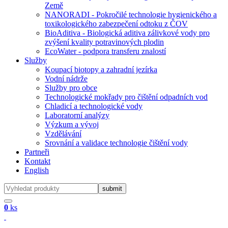
Země
NANORADI - Pokročilé technologie hygienického a
toxikologického zabezpečení odtoku z ČOV
BioAditiva - Biologická aditiva zálivkové vody pro
zvýšení kvality potravinových plodin
EcoWater - podpora transferu znalostí
Služby
Koupací biotopy a zahradní jezírka
Vodní nádrže
Služby pro obce
Technologické mokřady pro čištění odpadních vod
Chladicí a technologické vody
Laboratorní analýzy
Výzkum a vývoj
Vzdělávání
Srovnání a validace technologie čištění vody
Partneři
Kontakt
English
0
ks