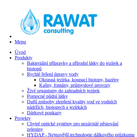
Menu
Úvod
Produkty
Bakteriální přípravky a přírodní látky do jezírek a
biotopů
Rychlé řešení úpravy vody
Okrasná jezírka, koupací biotopy, bazény
Kašny, fontány, průmyslové provozy
Živé organismy do zahradních jezírek
Pomocné půdní látky
Další způsoby zlepšení kvality vod ve vodních
nádržích, biotopech a jezírkách
Dárkové poukazy
Projekty
Chytré optické systémy pro nezávislé pěstování
zeleniny
HYDAP - Nejnovější technologie dálkového průzkumu