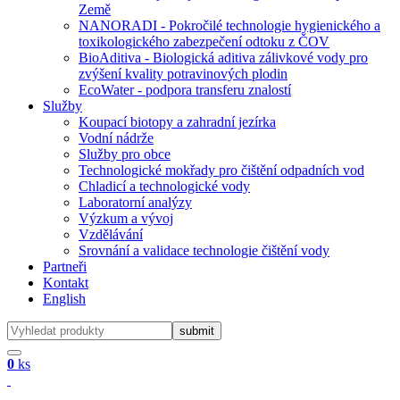
Země
NANORADI - Pokročilé technologie hygienického a
toxikologického zabezpečení odtoku z ČOV
BioAditiva - Biologická aditiva zálivkové vody pro
zvýšení kvality potravinových plodin
EcoWater - podpora transferu znalostí
Služby
Koupací biotopy a zahradní jezírka
Vodní nádrže
Služby pro obce
Technologické mokřady pro čištění odpadních vod
Chladicí a technologické vody
Laboratorní analýzy
Výzkum a vývoj
Vzdělávání
Srovnání a validace technologie čištění vody
Partneři
Kontakt
English
0
ks