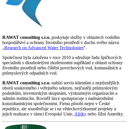
RAWAT consulting s.r.o.
poskytuje služby v oblastech vodního
hospodářství a ochrany životního prostředí v duchu svého názvu
„
Research on Advanced Water Technologies
“.
Společnost byla založena v roce 2010 a sdružuje řadu špičkových
specialistů s dlouholetými zkušenostmi například z oblasti ochrany
životního prostředí nebo čištění povrchových vod, komunálních a
průmyslových odpadních vod.
RAWAT consulting s.r.o.
nabízí servis klientům z nejrůznějších
oborů soukromého i veřejného sektoru, nejčastěji průmyslovým
podnikům, investorským skupinám, výzkumným organizacím a
státním institucím. Rovněž úzce spolupracuje s nadnárodními
konzultantskými společnostmi. Firma působí nejen v České
republice, ale soustřeďuje se i na vědeckovýzkumné projekty a
jejich realizace v rámci Evropské Unie,
Afriky
nebo Jižní Ameriky.