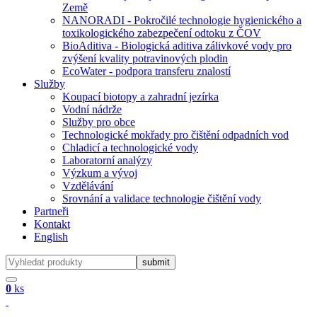
Země
NANORADI - Pokročilé technologie hygienického a
toxikologického zabezpečení odtoku z ČOV
BioAditiva - Biologická aditiva zálivkové vody pro
zvýšení kvality potravinových plodin
EcoWater - podpora transferu znalostí
Služby
Koupací biotopy a zahradní jezírka
Vodní nádrže
Služby pro obce
Technologické mokřady pro čištění odpadních vod
Chladicí a technologické vody
Laboratorní analýzy
Výzkum a vývoj
Vzdělávání
Srovnání a validace technologie čištění vody
Partneři
Kontakt
English
0
ks