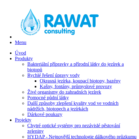
Menu
Úvod
Produkty
Bakteriální přípravky a přírodní látky do jezírek a
biotopů
Rychlé řešení úpravy vody
Okrasná jezírka, koupací biotopy, bazény
Kašny, fontány, průmyslové provozy
Živé organismy do zahradních jezírek
Pomocné půdní látky
Další způsoby zlepšení kvality vod ve vodních
nádržích, biotopech a jezírkách
Dárkové poukazy
Projekty
Chytré optické systémy pro nezávislé pěstování
zeleniny
HYDAP - Nejnovější technologie dálkového průzkumu