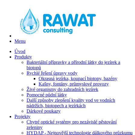
Menu
Úvod
Produkty
Bakteriální přípravky a přírodní látky do jezírek a
biotopů
Rychlé řešení úpravy vody
Okrasná jezírka, koupací biotopy, bazény
Kašny, fontány, průmyslové provozy
Živé organismy do zahradních jezírek
Pomocné půdní látky
Další způsoby zlepšení kvality vod ve vodních
nádržích, biotopech a jezírkách
Dárkové poukazy
Projekty
Chytré optické systémy pro nezávislé pěstování
zeleniny
HYDAP - Nejnovější technologie dálkového průzkumu