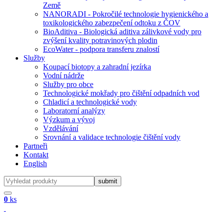
Země
NANORADI - Pokročilé technologie hygienického a
toxikologického zabezpečení odtoku z ČOV
BioAditiva - Biologická aditiva zálivkové vody pro
zvýšení kvality potravinových plodin
EcoWater - podpora transferu znalostí
Služby
Koupací biotopy a zahradní jezírka
Vodní nádrže
Služby pro obce
Technologické mokřady pro čištění odpadních vod
Chladicí a technologické vody
Laboratorní analýzy
Výzkum a vývoj
Vzdělávání
Srovnání a validace technologie čištění vody
Partneři
Kontakt
English
0
ks