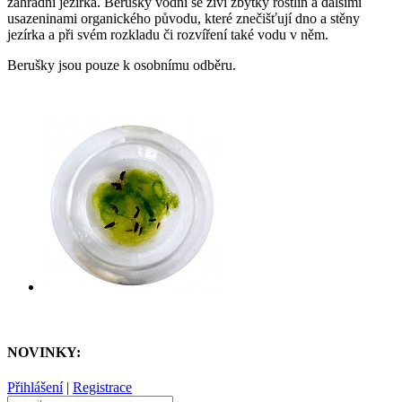
zahradní jezírka. Berušky vodní se živí zbytky rostlin a dalšími
usazeninami organického původu, které znečišťují dno a stěny
jezírka a při svém rozkladu či rozvíření také vodu v něm.
Berušky jsou pouze k osobnímu odběru.
NOVINKY:
Přihlášení
|
Registrace