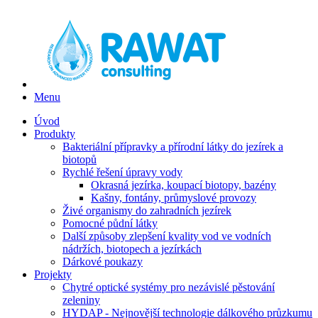
Menu
Úvod
Produkty
Bakteriální přípravky a přírodní látky do jezírek a
biotopů
Rychlé řešení úpravy vody
Okrasná jezírka, koupací biotopy, bazény
Kašny, fontány, průmyslové provozy
Živé organismy do zahradních jezírek
Pomocné půdní látky
Další způsoby zlepšení kvality vod ve vodních
nádržích, biotopech a jezírkách
Dárkové poukazy
Projekty
Chytré optické systémy pro nezávislé pěstování
zeleniny
HYDAP - Nejnovější technologie dálkového průzkumu