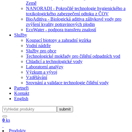
Země
NANORADI - Pokročilé technologie hygienického a
toxikologického zabezpečení odtoku z ČOV
BioAditiva - Biologická aditiva zálivkové vody pro
zvýšení kvality potravinových plodin
EcoWater - podpora transferu znalostí
Služby
Koupací biotopy a zahradní jezírka
Vodní nádrže
Služby pro obce
Technologické mokřady pro čištění odpadních vod
Chladicí a technologické vody
Laboratorní analýzy
Výzkum a vývoj
Vzdělávání
Srovnání a validace technologie čištění vody
Partneři
Kontakt
English
0
ks
Produkty